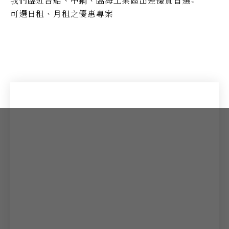
我們臨近台船、中鋼、臨海工業區出差優質首選~
可選日租、月租之優惠專案