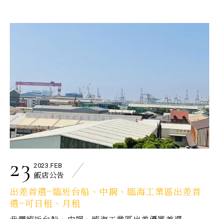
23
2023.FEB
飯店公告
出差首選~臨近台船、中鋼、臨海工業區出差首
選~可日租、月租