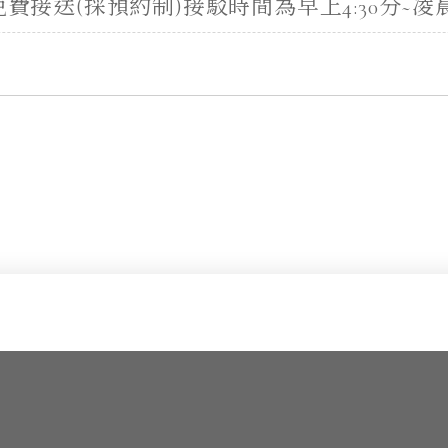
接送(採預約制)接駁時間為早上4:30分~凌晨0