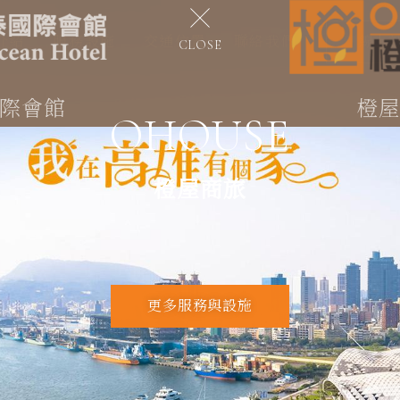
介紹
服務設施
交通位置
聯絡我們
線上
CLOSE
際會館
橙
OHOUSE
橙屋商旅
以「家」為設計理念
溫馨舒適的裝潢，親切合宜的接待，面面俱到的服務，