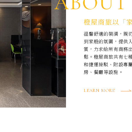
ABOUT
橙屋商旅以「
溫馨舒適的裝潢，親
到家般的氛圍，提供
質，力求給所有商務
鬆。橙屋商旅共有七種
和捷運接駁、附設專
房、餐廳等設施。
LEARN MORE