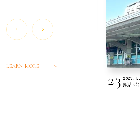
高雄演唱會季不只熱鬧還超
划算!!
LEARN MORE
23
2023.FE
飯店公