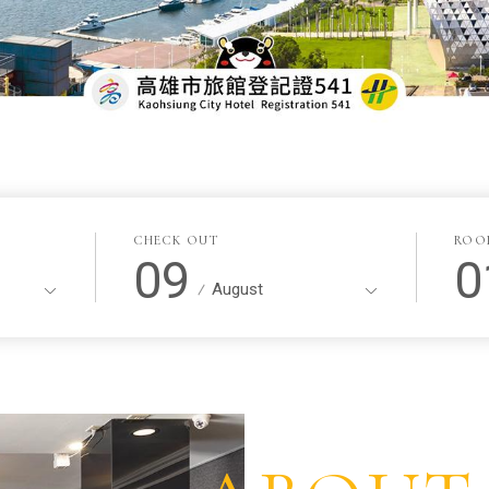
CHECK OUT
ROO
09
0
August