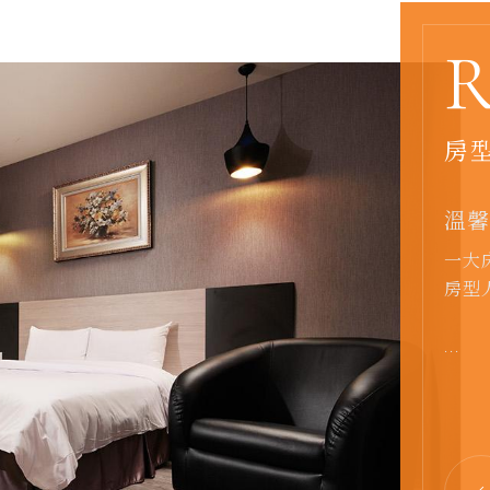
房
標準房
溫馨房
商務豪
豪華四
精緻房
溫馨房
行政豪
一大
一大
一大
二大
一大
二小
加大
房型
房型
房型
房型
房型
房型
房型
...
...
...
...
...
...
...