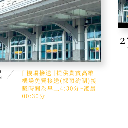
2
[ 機場接送 ]提供貴賓高雄
B
告
機場免費接送(採預約制)接
駁時間為早上4:30分~凌晨
00:30分